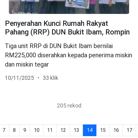
Penyerahan Kunci Rumah Rakyat
Pahang (RRP) DUN Bukit Ibam, Rompin
Tiga unit RRP di DUN Bukit Ibam bernilai
RM225,000 diserahkan kepada penerima miskin
dan miskin tegar
10/11/2025
•
33 klik
205 rekod
7
8
9
10
11
12
13
14
15
16
17