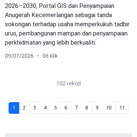
2026–2030, Portal GIS dan Penyampaian
Anugerah Kecemerlangan sebagai tanda
sokongan terhadap usaha memperkukuh tadbir
urus, pembangunan mampan dan penyampaian
perkhidmatan yang lebih berkualiti.
09/07/2026
•
06 klik
102 rekod
1
2
3
4
5
6
7
8
9
10
11