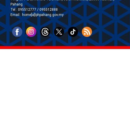
Pahang
Tel : 095512777 / 095512888
Email : home[a]lphpahang.gov.my