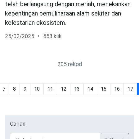
telah berlangsung dengan meriah, menekankan
kepentingan pemuliharaan alam sekitar dan
kelestarian ekosistem.
25/02/2025
•
553 klik
205 rekod
7
8
9
10
11
12
13
14
15
16
17
Carian